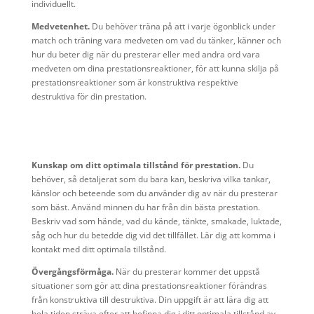
individuellt.
Medvetenhet.
Du behöver träna på att i varje ögonblick under
match och träning vara medveten om vad du tänker, känner och
hur du beter dig när du presterar eller med andra ord vara
medveten om dina prestationsreaktioner, för att kunna skilja på
prestationsreaktioner som är konstruktiva respektive
destruktiva för din prestation.
Kunskap om ditt optimala tillstånd för prestation.
Du
behöver, så detaljerat som du bara kan, beskriva vilka tankar,
känslor och beteende som du använder dig av när du presterar
som bäst. Använd minnen du har från din bästa prestation.
Beskriv vad som hände, vad du kände, tänkte, smakade, luktade,
såg och hur du betedde dig vid det tillfället. Lär dig att komma i
kontakt med ditt optimala tillstånd.
Övergångsförmåga.
När du presterar kommer det uppstå
situationer som gör att dina prestationsreaktioner förändras
från konstruktiva till destruktiva. Din uppgift är att lära dig att
hela tiden sträva efter att befinna dig i ditt optimala tillstånd av