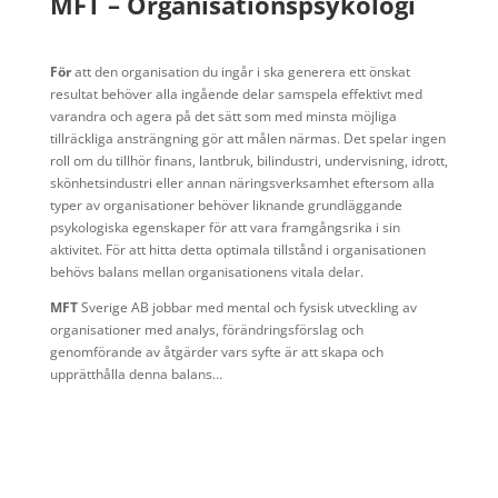
MFT – Organisationspsykologi
För
att den organisation du ingår i ska generera ett önskat
resultat behöver alla ingående delar samspela effektivt med
varandra och agera på det sätt som med minsta möjliga
tillräckliga ansträngning gör att målen närmas. Det spelar ingen
roll om du tillhör finans, lantbruk, bilindustri, undervisning, idrott,
skönhetsindustri eller annan näringsverksamhet eftersom alla
typer av organisationer behöver liknande grundläggande
psykologiska egenskaper för att vara framgångsrika i sin
aktivitet. För att hitta detta optimala tillstånd i organisationen
behövs balans mellan organisationens vitala delar.
MFT
Sverige AB jobbar med mental och fysisk utveckling av
organisationer med analys, förändringsförslag och
genomförande av åtgärder vars syfte är att skapa och
upprätthålla denna balans…