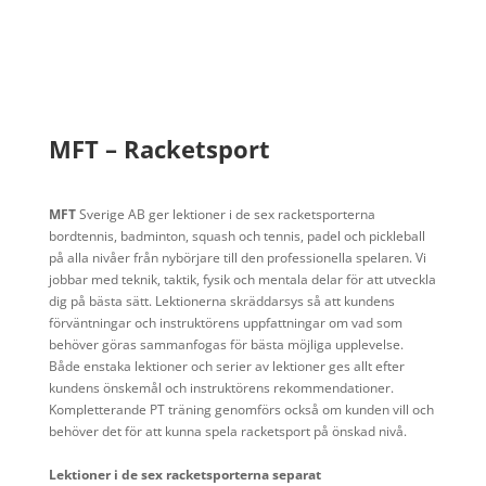
MFT – Racketsport
MFT
Sverige AB ger lektioner i de sex racketsporterna
bordtennis, badminton, squash och tennis, padel och pickleball
på alla nivåer från nybörjare till den professionella spelaren. Vi
jobbar med teknik, taktik, fysik och mentala delar för att utveckla
dig på bästa sätt. Lektionerna skräddarsys så att kundens
förväntningar och instruktörens uppfattningar om vad som
behöver göras sammanfogas för bästa möjliga upplevelse.
Både enstaka lektioner och serier av lektioner ges allt efter
kundens önskemål och instruktörens rekommendationer.
Kompletterande PT träning genomförs också om kunden vill och
behöver det för att kunna spela racketsport på önskad nivå.
Lektioner i de sex racketsporterna separat