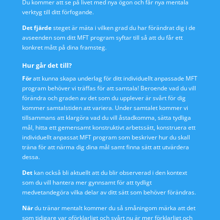
Du kommer att se på livet med nya ögon och får nya mentala
verktyg till ditt förfogande.
Det fjärde
steget är mäta i vilken grad du har förändrat dig i de
avseenden som ditt MFT program syftar till så att du får ett
konkret mått på dina framsteg.
Hur går det till?
För
att kunna skapa underlag för ditt individuellt anpassade MFT
program behöver vi träffas för att samtala! Beroende vad du vill
förändra och graden av det som du upplever är svårt för dig
kommer samtalstiden att variera. Under samtalet kommer vi
tillsammans att klargöra vad du vill åstadkomma, sätta tydliga
mål, hitta ett gemensamt konstruktivt arbetssätt, konstruera ett
individuellt anpassat MFT program som beskriver hur du skall
träna för att närma dig dina mål samt finna sätt att utvärdera
dessa.
Det
kan också bli aktuellt att du blir observerad i den kontext
som du vill hantera mer gynnsamt för att tydligt
medvetandegöra vilka delar av ditt sätt som behöver förändras.
När
du tränar mentalt kommer du så småningom märka att det
som tidigare var oförklarligt och svårt nu är mer förklarligt och