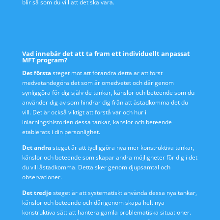
blir så som du vill att det ska vara.
Vad innebär det att ta fram ett individuellt anpassat
MFT program?
Det första
steget mot att förändra detta är att först
medvetandegöra det som är omedvetet och därigenom
synliggöra för dig själv de tankar, känslor och beteende som du
använder dig av som hindrar dig från att åstadkomma det du
vill. Det är också viktigt att förstå var och hur i
inlärningshistorien dessa tankar, känslor och beteende
etablerats i din personlighet.
Det andra
steget är att tydliggöra nya mer konstruktiva tankar,
känslor och beteende som skapar andra möjligheter för dig i det
du vill åstadkomma. Detta sker genom djupsamtal och
observationer.
Det tredje
steget är att systematiskt använda dessa nya tankar,
känslor och beteende och därigenom skapa helt nya
konstruktiva sätt att hantera gamla problematiska situationer.