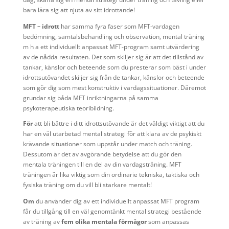
bara lära sig att njuta av sitt idrottande!
MFT – idrott
har samma fyra faser som MFT-vardagen
bedömning, samtalsbehandling och observation, mental träning
m h a ett individuellt anpassat MFT-program samt utvärdering
av de nådda resultaten. Det som skiljer sig är att det tillstånd av
tankar, känslor och beteende som du presterar som bäst i under
idrottsutövandet skiljer sig från de tankar, känslor och beteende
som gör dig som mest konstruktiv i vardagssituationer. Däremot
grundar sig båda MFT inriktningarna på samma
psykoterapeutiska teoribildning.
För
att bli bättre i ditt idrottsutövande är det väldigt viktigt att du
har en väl utarbetad mental strategi för att klara av de psykiskt
krävande situationer som uppstår under match och träning.
Dessutom är det av avgörande betydelse att du gör den
mentala träningen till en del av din vardagsträning. MFT
träningen är lika viktig som din ordinarie tekniska, taktiska och
fysiska träning om du vill bli starkare mentalt!
Om
du använder dig av ett individuellt anpassat MFT program
får du tillgång till en väl genomtänkt mental strategi bestående
av träning av
fem olika mentala förmågor
som anpassas