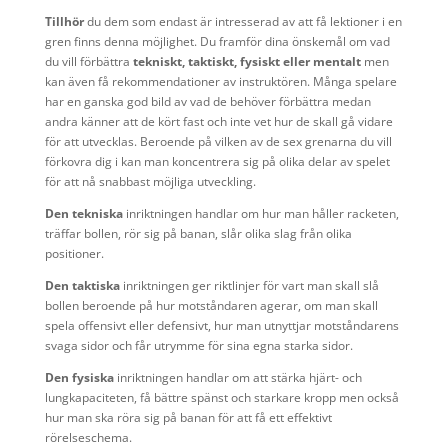
Tillhör
du dem som endast är intresserad av att få lektioner i en
gren finns denna möjlighet. Du framför dina önskemål om vad
du vill förbättra
tekniskt, taktiskt, fysiskt eller mentalt
men
kan även få rekommendationer av instruktören. Många spelare
har en ganska god bild av vad de behöver förbättra medan
andra känner att de kört fast och inte vet hur de skall gå vidare
för att utvecklas. Beroende på vilken av de sex grenarna du vill
förkovra dig i kan man koncentrera sig på olika delar av spelet
för att nå snabbast möjliga utveckling.
Den
tekniska
inriktningen handlar om hur man håller racketen,
träffar bollen, rör sig på banan, slår olika slag från olika
positioner.
Den
taktiska
inriktningen ger riktlinjer för vart man skall slå
bollen beroende på hur motståndaren agerar, om man skall
spela offensivt eller defensivt, hur man utnyttjar motståndarens
svaga sidor och får utrymme för sina egna starka sidor.
Den fysiska
inriktningen handlar om att stärka hjärt- och
lungkapaciteten, få bättre spänst och starkare kropp men också
hur man ska röra sig på banan för att få ett effektivt
rörelseschema.