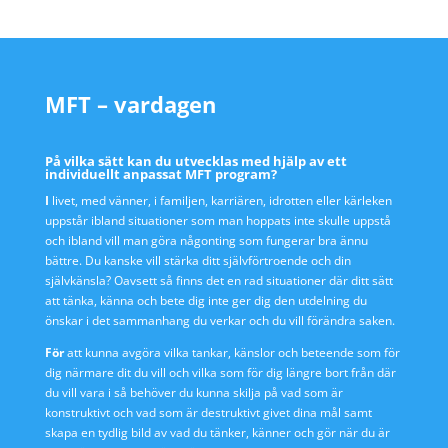
MFT – vardagen
På vilka sätt kan du utvecklas med hjälp av ett
individuellt anpassat MFT program?
I
livet, med vänner, i familjen, karriären, idrotten eller kärleken
uppstår ibland situationer som man hoppats inte skulle uppstå
och ibland vill man göra någonting som fungerar bra ännu
bättre. Du kanske vill stärka ditt självförtroende och din
självkänsla? Oavsett så finns det en rad situationer där ditt sätt
att tänka, känna och bete dig inte ger dig den utdelning du
önskar i det sammanhang du verkar och du vill förändra saken.
För
att kunna avgöra vilka tankar, känslor och beteende som för
dig närmare dit du vill och vilka som för dig längre bort från där
du vill vara i så behöver du kunna skilja på vad som är
konstruktivt och vad som är destruktivt givet dina mål samt
skapa en tydlig bild av vad du tänker, känner och gör när du är