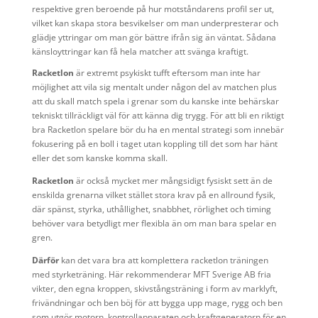
respektive gren beroende på hur motståndarens profil ser ut,
vilket kan skapa stora besvikelser om man underpresterar och
glädje yttringar om man gör bättre ifrån sig än väntat. Sådana
känsloyttringar kan få hela matcher att svänga kraftigt.
Racketlon
är extremt psykiskt tufft eftersom man inte har
möjlighet att vila sig mentalt under någon del av matchen plus
att du skall match spela i grenar som du kanske inte behärskar
tekniskt tillräckligt väl för att känna dig trygg. För att bli en riktigt
bra Racketlon spelare bör du ha en mental strategi som innebär
fokusering på en boll i taget utan koppling till det som har hänt
eller det som kanske komma skall.
Racketlon
är också mycket mer mångsidigt fysiskt sett än de
enskilda grenarna vilket stället stora krav på en allround fysik,
där spänst, styrka, uthållighet, snabbhet, rörlighet och timing
behöver vara betydligt mer flexibla än om man bara spelar en
gren.
Därför
kan det vara bra att komplettera racketlon träningen
med styrketräning. Här rekommenderar MFT Sverige AB fria
vikter, den egna kroppen, skivstångsträning i form av marklyft,
frivändningar och ben böj för att bygga upp mage, rygg och ben
som utgör motorn, kontrollapparaten och kraftgeneratorn för en