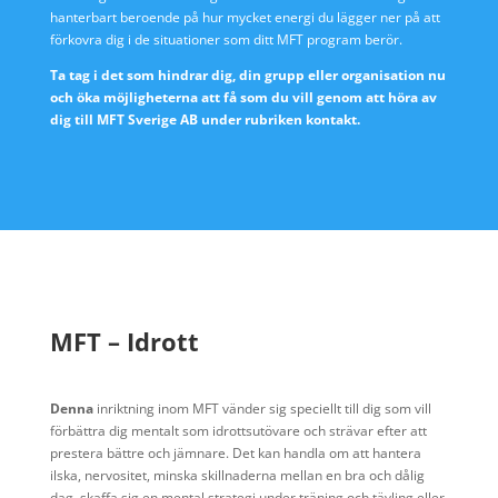
hanterbart beroende på hur mycket energi du lägger ner på att
förkovra dig i de situationer som ditt MFT program berör.
Ta tag i det som hindrar dig, din grupp eller organisation nu
och öka möjligheterna att få som du vill genom att höra av
dig till MFT Sverige AB under rubriken kontakt.
MFT – Idrott
Denna
inriktning inom MFT vänder sig speciellt till dig som vill
förbättra dig mentalt som idrottsutövare och strävar efter att
prestera bättre och jämnare. Det kan handla om att hantera
ilska, nervositet, minska skillnaderna mellan en bra och dålig
dag, skaffa sig en mental strategi under träning och tävling eller