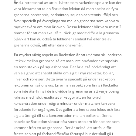
Är
du intresserad av att bli bättre som racketlon spelare kan det
vara lönsamt att ta en Racketlon lektion då man spelar de fyra
grenarna bordtennis, badminton, squash och tennis i följd och
övar speciellt på övergångarna mellan grenarna som kan vara
mycket svåra om man är ovan. Dessa lektioner bör vara minst 2
timmar för att man skall få tillräckligt med tid för alla grenarna.
Självklart kan du också ta lektioner i endast två eller tre av
grenarna också, allt efter dina önskemål.
En
mycket viktig aspekt av Racketlon är att utjämna skillnaderna
i teknik mellan grenarna så att man inte använder exempelvis
en tennisteknik på squashbanan. Det är alltså nödvändigt att
vänja sig vid att snabbt ställa om sig till nya racketar, bollar,
linjer och rörelser. Detta övar vi speciellt på under racketlon
lektionen om så önskas. En annan aspekt som finns i Racketlon
som inte återfinns i de individuella grenarna är att varje poäng
räknas med i slutresultatet vilket gör att en förlorad
koncentration under några minuter under matchen kan vara
förödande för utgången. Det gäller att inte tappa fokus och lära
sig att återgå till rätt koncentration mellan bollarna. Denna
aspekt av Racketlon skapar ofta stora problem för spelare som
kommer från en av grenarna. Det är också lätt att falla för
frestelsen att på förhand försöka förutspå hur det skall gå i