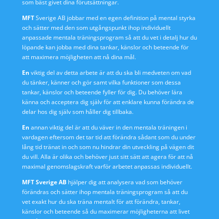
som bäst givet dina förutsättningar.
MFT
Sverige AB jobbar med en egen definition på mental styrka
och sätter med den som utgångspunkt ihop individuellt
anpassade mentala träningsprogram så att du vet i detalj hur du
löpande kan jobba med dina tankar, känslor och beteende för
att maximera möjligheten att nå dina mål.
En
viktig del av detta arbete är att du ska bli medveten om vad
du tänker, känner och gör samt vilka funktioner som dessa
tankar, känslor och beteende fyller för dig. Du behöver lära
känna och acceptera dig själv för att enklare kunna förändra de
delar hos dig själv som håller dig tillbaka.
En
annan viktig del är att du väver in den mentala träningen i
vardagen eftersom det tar tid att förändra sådant som du under
lång tid tränat in och som nu hindrar din utveckling på vägen dit
du vill. Alla är olika och behöver just sitt sätt att agera för att nå
maximal genomslagskraft varför arbetet anpassas individuellt.
MFT Sverige AB
hjälper dig att analysera vad som behöver
förändras och sätter ihop mentala träningsprogram så att du
vet exakt hur du ska träna mentalt för att förändra, tankar,
känslor och beteende så du maximerar möjligheterna att livet